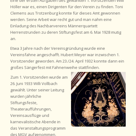
Eine der ersten Aufgaben des gewählten 1. Vorsitzenden Willi
Höller war es, einen Dirigenten für den Verein zu finden. Toni
Clemens aus Trotzenburg konnte für dieses Amt gewonnen
werden. Seine Arbeit war recht gut und man nahm eine
Einladung des Nachbarvereins Männerquartett
Herrenstrunden zu deren Stiftungsfest am 6. Mai 1928 mutig
an.
Etwa 3 Jahre nach der Vereinsgründung wurde eine
Vereinsfahne angeschafft. Hubert Meyer war inzwischen 1.
Vorsitzender geworden. Am 23./24. April 1932 konnte dann ein
großes Sängerfest mit Fahnenweihe stattfinden.
Zum 1. Vorsitzenden wurde am
26. Juni 1933 Willi Vollbach
gewählt. Unter seiner Leitung
wurden jährliche
Stiftungsfeste,
Theateraufführungen,
Vereinsausflüge und
karnevalistische Abende in
das Veranstaltungsprogramm
des MGV aufgenommen.