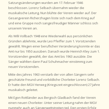
Satzungsänderungen wurden am 17. Februar 1946
beschlossen. Lorenz Selbach übernahm wieder die
musikalische Leitung. Nun blühte der Verein wieder auf. Der
Gesangverein Richerzhagen löste sich nach dem Krieg auf
und eine Gruppe noch sangesfreudiger Männer schloss sich
unserem Verein an.
Als Willi Vollbach 1948 eine Wiederwahl aus persönlichen
Gründen ablehnte, wurde Leo Pfeiffer zum 1. Vorsitzenden
gewählt. Wegen einer beruflichen Veränderung konnte er das
Amt nur bis 1950 ausüben. Danach wurde Heinrich Kley zum 1.
Vorsitzenden gewählt, der das Amt bis 1963 ausübte. Die
Sänger wählten dann Paul Schuhmacher einstimmig zum
neuen Vorsitzenden.
Mitte des Jahres 1963 verstarb der von allen Sängern sehr
geschätzte Freund und vorbildliche Chorleiter Lorenz Selbach.
Er hatte den MGV Herweg (Kriegszeit eingeschlossen) 27 Jahre
musikalisch geleitet.
Mit Egon Rottländer aus Bergisch Gladbach fand der Verein
einen neuen Chorleiter. Unter seiner Leitung nahm der MGV
nunmehr auch an Sängerwettstreiten teil. Den ersten Erfolg