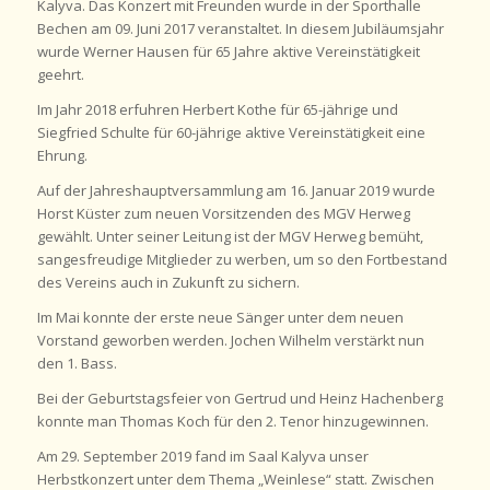
Kalyva. Das Konzert mit Freunden wurde in der Sporthalle
Bechen am 09. Juni 2017 veranstaltet. In diesem Jubiläumsjahr
wurde Werner Hausen für 65 Jahre aktive Vereinstätigkeit
geehrt.
Im Jahr 2018 erfuhren Herbert Kothe für 65-jährige und
Siegfried Schulte für 60-jährige aktive Vereinstätigkeit eine
Ehrung.
Auf der Jahreshauptversammlung am 16. Januar 2019 wurde
Horst Küster zum neuen Vorsitzenden des MGV Herweg
gewählt. Unter seiner Leitung ist der MGV Herweg bemüht,
sangesfreudige Mitglieder zu werben, um so den Fortbestand
des Vereins auch in Zukunft zu sichern.
Im Mai konnte der erste neue Sänger unter dem neuen
Vorstand geworben werden. Jochen Wilhelm verstärkt nun
den 1. Bass.
Bei der Geburtstagsfeier von Gertrud und Heinz Hachenberg
konnte man Thomas Koch für den 2. Tenor hinzugewinnen.
Am 29. September 2019 fand im Saal Kalyva unser
Herbstkonzert unter dem Thema „Weinlese“ statt. Zwischen