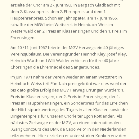
erzielte der Chor am 27. Juni 1965 in Bergisch Gladbach mit
dem 2. Klassenpreis, dem 2. Ehrenpreis und dem 1.
Hauptehrenpreis. Schon ein Jahr später, am 17. Juni 1966,
schaffte der MGV beim Wettstreit in Heimbach-Weis im
Westerwald den 2. Preis im Klassensingen und den 1. Preis im
Ehrensingen.
Am 10./11. Juni 1967 feierte der MGV Herweg sein 40-jähriges
Vereinsjubiläum. Die Vereinsgründer Heinrich Kley, Josef Kley,
Heinrich Wurth und Willi Walder erhielten für ihre 40 Jahre
Chorsingen die Ehrennadel des Sängerbundes.
Im Juni 1971 nahm der Verein wieder an einem Wettstreit in
Heimbach-Weiss teil. Fünffach preisgekrönt war dies wohl der
bis dato größte Erfolg des MGV Herweg. Errungen wurden: 1.
Preis im Klassensingen, der 2. Preis im Ehrensingen, der 1.
Preis im Hauptehrensingen, ein Sonderpreis für das Erreichen
der Höchstpunktwertung des Tages in allen Klassen sowie der
Dirigentenpreis für unseren Chorleiter Egon Rottländer. Als
nächstes Ziel wagte es der MGV, an einem internationalen
„Gang Concours des DMK da Capo Velo“ in den Niederlanden
teilzunehmen. Hier erzielten er unter starker Konkurrenz den