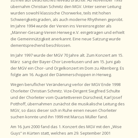
übernahm Christian Schmitz den MGV. Unter seiner Leitung
wurden sowohl klassische Chorwerke, teils mit hohen
Schwierigkeitsgraden, als auch moderne Rhythmen geprobt.
Im Jahre 1994 wurde der Verein ins Vereinsregister als
„Männer-Gesang-Verein Herweg e.V. eingetragen und erhielt
die Gemeinnützigkeit anerkannt. Eine neue Satzung wurde
dementsprechend beschlossen.
Im Jahr 1997 wurde der MGV 70 Jahre alt. Zum Konzert am 15.
März sang der Bayer-Chor Leverkusen und am 15. Juni gab
der MGV ein Chor- und Orgelkonzert im Dom zu Altenberg. Es
folgte am 16. August der Dämmerschoppen in Herweg.
Wegen beruflicher Veränderung verlor der MGV Ende 1998
Chorleiter Christian Schmitz. Vize-Dirigent Siegfried Schulte
und der Chorleiter vom Quartettverein Dürscheid, Karl Josef
Potthoff, übernahmen zunächst die musikalische Leitung des
MGV, so dass dieser sich in Ruhe einen neuen Chorleiter
suchen konnte und ihn 1999 mit Marcus Müller fand.
Am 16. Juni 2000 fand das 1. Konzert des MGV mit den „Wise
Guys“ in Kürten statt, welches am 29. September 2001