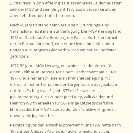
„Erste Preis in Zinn afdeling“ (1. Klassenpreis). Leider mussten
sich der MGV und sein Dirigent 1975 aus diversen Gründen,
aber sehr freundschaftlich trennen.
Nach 48 Jahren stand dem Verein sein Gründungs- und
Vereinslokal nicht mehr zur Verfügung. Der MGV Herweg fand
1975 im Gasthaus Zur Erholung der Familie Koch, derzeit mit
deren Pächter Kirchhoff, eine neue Heimstätte. Mit Hubert
Röttgen aus Bergisch Gladbach wurde ein neuer Chorleiter
gefunden.
1977, 50 Jahre MGV Herweg, entschied sich der Verein für
einen Zeltbau in Herweg. Mit einem Festhochamt am 22. Mai
1977 und einer anschließenden Kranzniederlegung, mit
erfreulich hoher Teilnahme der Bürger, wurde das Jubiläum
eröffnet. Es folgte am 3. Juni 1977 ein Festakt mit
Jubilarenehrung. Die Gründer Josef Kley, Willi Walder und
Heinrich Wurth erhielten für 50-jährige Mitgliedschaft ihre
Ehrennadel. Der MGV hatte zu der Zeit 42 aktive Mitglieder,
davon viele Jugendliche.
Rechtzeitig vor der Jahreshauptversammlung 1982 hatte nach
19-jähriger Amtszeit Paul Schumacher angekündigt, den