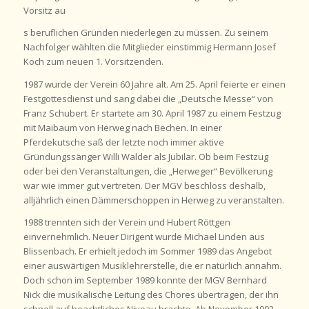
Vorsitz au
s beruflichen Gründen niederlegen zu müssen. Zu seinem
Nachfolger wählten die Mitglieder einstimmig Hermann Josef
Koch zum neuen 1. Vorsitzenden.
1987 wurde der Verein 60 Jahre alt. Am 25. April feierte er einen
Festgottesdienst und sang dabei die „Deutsche Messe“ von
Franz Schubert. Er startete am 30. April 1987 zu einem Festzug
mit Maibaum von Herweg nach Bechen. In einer
Pferdekutsche saß der letzte noch immer aktive
Gründungssänger Willi Walder als Jubilar. Ob beim Festzug
oder bei den Veranstaltungen, die „Herweger“ Bevölkerung
war wie immer gut vertreten. Der MGV beschloss deshalb,
alljährlich einen Dämmerschoppen in Herweg zu veranstalten.
1988 trennten sich der Verein und Hubert Röttgen
einvernehmlich. Neuer Dirigent wurde Michael Linden aus
Blissenbach. Er erhielt jedoch im Sommer 1989 das Angebot
einer auswärtigen Musiklehrerstelle, die er natürlich annahm.
Doch schon im September 1989 konnte der MGV Bernhard
Nick die musikalische Leitung des Chores übertragen, der ihn
schnell auf beachtliches Niveau brachte. Ab November 1993